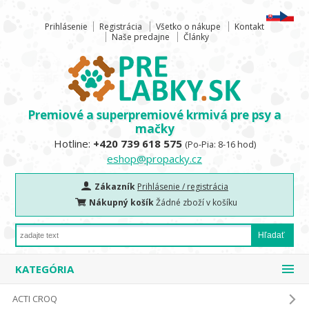
Prihlásenie
Registrácia
Všetko o nákupe
Kontakt
Naše predajne
Články
Premiové a superpremiové krmivá pre psy a
mačky
Hotline:
+420 739 618 575
(Po-Pia: 8-16 hod)
eshop@propacky.cz
Zákazník
Prihlásenie / registrácia
Nákupný košík
Žádné zboží v košíku
KATEGÓRIA
ACTI CROQ