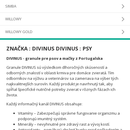
SIMBA
WILLOWY
WILLOWY GOLD
ZNAČKA :
DIVINUS
DIVINUS : PSY
DIVINUS - granule pre psov a mačky z Portugalska
Granule DIVINUS sú výsledkom dlhoročných skúseností a
odborných znalostí v oblasti krmiva pre domáce zvieratá. Tím
odborníkov na výživu a veterinárov sa zameriava na výber tých
najkvalitnejších surovín. Každý produkt je navrhnutý tak, aby
spĺňal špecifické nutričné potreby zvierat v rôznych fázach ich
života.
Každý informačný kanál DIVINUS obsahuje:
Vitamíny – Zabezpečujú správne fungovanie organizmu a
podporujú imunitný systém.
Minerály – nevyhnutné pre zdravý rast a vývoj kostí.
Antioxidanty – pomáhajú chrániť bunky pred poškodením a