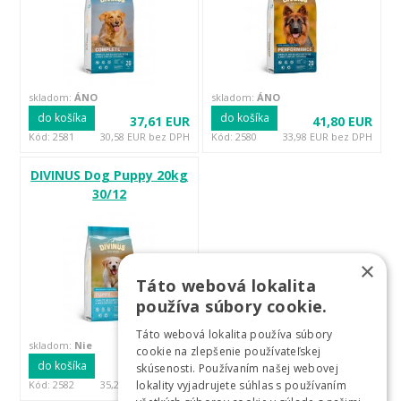
skladom:
ÁNO
skladom:
ÁNO
do košíka
do košíka
37,61 EUR
41,80 EUR
Kód: 2581
30,58 EUR bez DPH
Kód: 2580
33,98 EUR bez DPH
DIVINUS Dog Puppy 20kg
30/12
×
Táto webová lokalita
používa súbory cookie.
Táto webová lokalita používa súbory
skladom:
Nie
cookie na zlepšenie používateľskej
do košíka
43,32 EUR
skúsenosti. Používaním našej webovej
Kód: 2582
35,22 EUR bez DPH
lokality vyjadrujete súhlas s používaním