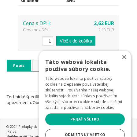
Skladom:
ÁNO
Cena s DPH:
2,62 EUR
Cena bez DPH:
2,13 EUR
×
Táto webová lokalita
Popis
Technické parametre
používa súbory cookie.
Táto webová lokalita používa súbory
cookie na zlepšenie používateľskej
skúsenosti. Používaním našej webovej
lokality vyjadrujete súhlas s používaním
Technické špecifikácie sa môžu zmeniť bez výslovného
všetkých súborov cookie v súlade s našimi
upozornenia. Obrázky majú len informatívny charakter.
zásadami používania súborov cookie.
PRIJAŤ VŠETKO
© 2024 Prelapky.sk
iKeloc
ODMIETNUŤ VŠETKO
Nejhledanější:
krmivo pro psy
,
granule pro psy
,
nejlepší granule pro psy
,