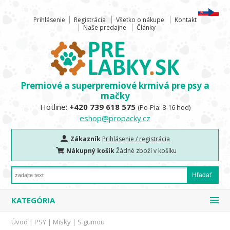
Prihlásenie
Registrácia
Všetko o nákupe
Kontakt
Naše predajne
Články
Premiové a superpremiové krmivá pre psy a
mačky
Hotline:
+420 739 618 575
(Po-Pia: 8-16 hod)
eshop@propacky.cz
Zákazník
Prihlásenie / registrácia
Nákupný košík
Žádné zboží v košíku
KATEGÓRIA
Úvod
|
PSY
|
Misky
|
S gumou