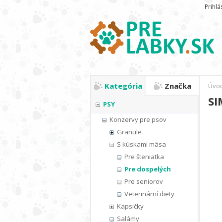
Prihlá
Kategória
Značka
Úvo
SI
PSY
Konzervy pre psov
Granule
S kúskami mäsa
Pre šteniatka
Pre dospelých
Pre seniorov
Veterinární diety
Kapsičky
Salámy