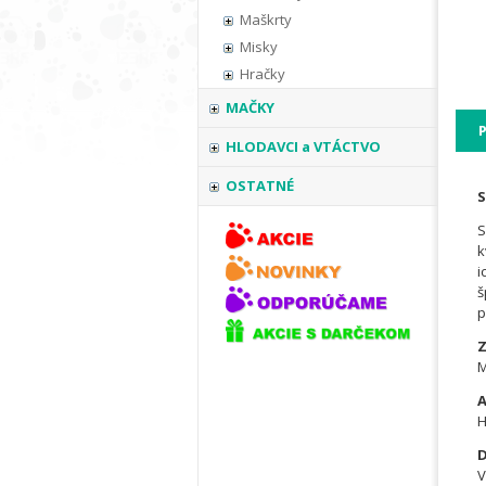
Maškrty
Misky
Hračky
MAČKY
HLODAVCI a VTÁCTVO
OSTATNÉ
S
S
k
i
š
p
Z
M
A
H
D
V