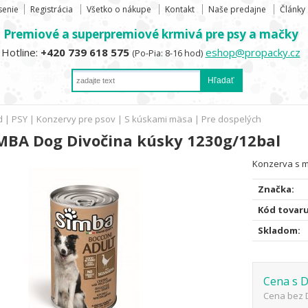
senie
Registrácia
Všetko o nákupe
Kontakt
Naše predajne
Články
Premiové a superpremiové krmivá pre psy a mačky
Hotline:
+420 739 618 575
eshop@propacky.cz
(Po-Pia: 8-16 hod)
d
|
PSY
|
Konzervy pre psov
|
S kúskami mäsa
|
Pre dospelých
MBA Dog Divočina kúsky 1230g/12bal
Konzerva s m
Značka:
Kód tovaru
Skladom:
Cena s 
Cena bez 