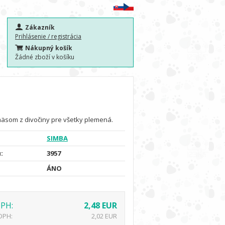
Zákazník
Prihlásenie / registrácia
Nákupný košík
Žádné zboží v košíku
äsom z divočiny pre všetky plemená.
SIMBA
:
3957
ÁNO
DPH:
2,48 EUR
DPH:
2,02 EUR