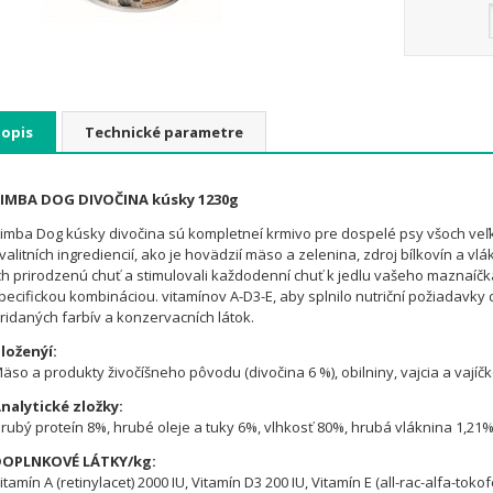
Popis
Technické parametre
IMBA DOG DIVOČINA kúsky 1230g
imba Dog kúsky divočina sú kompletneí krmivo pre dospelé psy všoch veľ
valitních ingrediencií, ako je hovädzií mäso a zelenina, zdroj bílkovín a vlá
ch prirodzenú chuť a stimulovali každodenní chuť k jedlu vašeho maznaíčka
pecifickou kombináciou. vitamínov A-D3-E, aby splnilo nutriční požiadavk
ridaných farbív a konzervacních látok.
loženýí:
äso a produkty živočíšneho pôvodu (divočina 6 %), obilniny, vajcia a vajíčko
nalytické zložky:
rubý proteín 8%, hrubé oleje a tuky 6%, vlhkosť 80%, hrubá vláknina 1,21
OPLNKOVÉ LÁTKY/kg:
itamín A (retinylacet) 2000 IU, Vitamín D3 200 IU, Vitamín E (all-rac-alfa-tokof