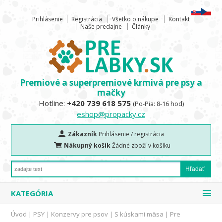
Prihlásenie
Registrácia
Všetko o nákupe
Kontakt
Naše predajne
Články
Premiové a superpremiové krmivá pre psy a
mačky
Hotline:
+420 739 618 575
(Po-Pia: 8-16 hod)
eshop@propacky.cz
Zákazník
Prihlásenie / registrácia
Nákupný košík
Žádné zboží v košíku
KATEGÓRIA
Úvod
|
PSY
|
Konzervy pre psov
|
S kúskami mäsa
|
Pre