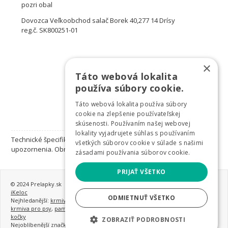
pozri obal
Dovozca Veľkoobchod salač Borek 40,277 14 Drísy
reg.č. SK800251-01
×
Táto webová lokalita
používa súbory cookie.
Táto webová lokalita používa súbory
cookie na zlepšenie používateľskej
skúsenosti. Používaním našej webovej
lokality vyjadrujete súhlas s používaním
Technické špecifikácie sa môžu zmeniť bez výslovného
všetkých súborov cookie v súlade s našimi
upozornenia. Obrázky majú len informatívny charakter.
zásadami používania súborov cookie.
PRIJAŤ VŠETKO
© 2024 Prelapky.sk
iKeloc
ODMIETNUŤ VŠETKO
Nejhledanější:
krmivo pro psy
,
granule pro psy
,
nejlepší granule pro psy
,
krmiva pro psy
,
pamlsky pro psy
,
konzervy pro psy
,
krmivo a vitamíny pro
kočky
ZOBRAZIŤ PODROBNOSTI
Nejoblíbenější značky:
Monge
,
Gemon
,
Earthborn Holistic
,
hračky pro psy