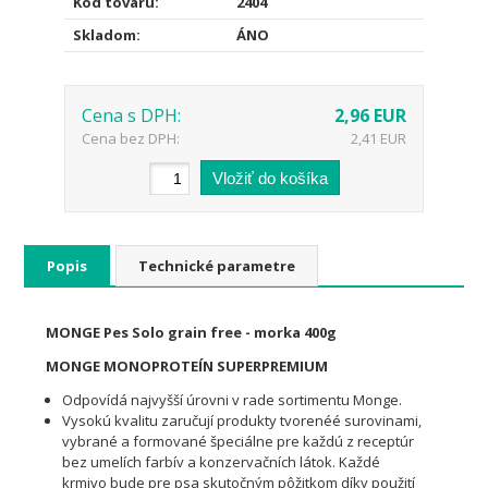
Kód tovaru:
2404
Skladom:
ÁNO
Cena s DPH:
2,96 EUR
Cena bez DPH:
2,41 EUR
Popis
Technické parametre
MONGE Pes Solo grain free - morka 400g
MONGE MONOPROTEÍN SUPERPREMIUM
Odpovídá najvyšší úrovni v rade sortimentu Monge.
Vysokú kvalitu zaručují produkty tvorenéé surovinami,
vybrané a formované špeciálne pre každú z receptúr
bez umelích farbív a konzervačních látok. Každé
krmivo bude pre psa skutočným pôžitkom díky použití