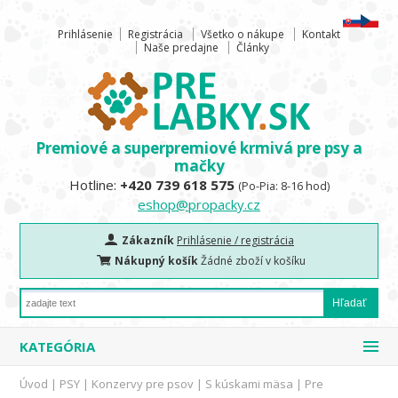
Prihlásenie
Registrácia
Všetko o nákupe
Kontakt
Naše predajne
Články
Premiové a superpremiové krmivá pre psy a
mačky
Hotline:
+420 739 618 575
(Po-Pia: 8-16 hod)
eshop@propacky.cz
Zákazník
Prihlásenie / registrácia
Nákupný košík
Žádné zboží v košíku
KATEGÓRIA
Úvod
|
PSY
|
Konzervy pre psov
|
S kúskami mäsa
|
Pre