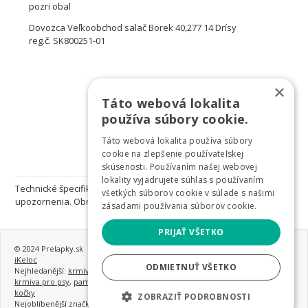
pozri obal
Dovozca Veľkoobchod salač Borek 40,277 14 Drísy
reg.č. SK800251-01
×
Táto webová lokalita
používa súbory cookie.
Táto webová lokalita používa súbory
cookie na zlepšenie používateľskej
skúsenosti. Používaním našej webovej
lokality vyjadrujete súhlas s používaním
Technické špecifikácie sa môžu zmeniť bez výslovného
všetkých súborov cookie v súlade s našimi
upozornenia. Obrázky majú len informatívny charakter.
zásadami používania súborov cookie.
PRIJAŤ VŠETKO
© 2024 Prelapky.sk
iKeloc
ODMIETNUŤ VŠETKO
Nejhledanější:
krmivo pro psy
,
granule pro psy
,
nejlepší granule pro psy
,
krmiva pro psy
,
pamlsky pro psy
,
konzervy pro psy
,
krmivo a vitamíny pro
kočky
ZOBRAZIŤ PODROBNOSTI
Nejoblíbenější značky:
Monge
,
Gemon
,
Earthborn Holistic
,
hračky pro psy