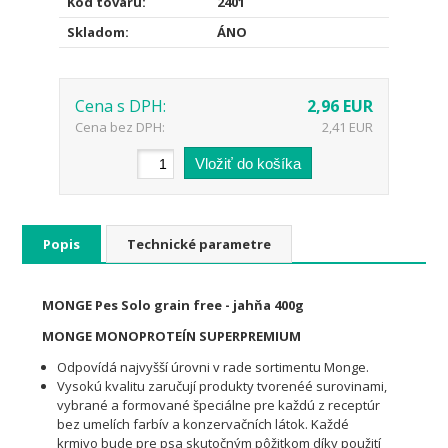
Kód tovaru:
2401
Skladom:
ÁNO
Cena s DPH:
2,96 EUR
Cena bez DPH:
2,41 EUR
Popis
Technické parametre
MONGE Pes Solo grain free - jahňa 400g
MONGE MONOPROTEÍN SUPERPREMIUM
Odpovídá najvyšší úrovni v rade sortimentu Monge.
Vysokú kvalitu zaručují produkty tvorenéé surovinami,
vybrané a formované špeciálne pre každú z receptúr
bez umelích farbív a konzervačních látok. Každé
krmivo bude pre psa skutočným pôžitkom díky použití