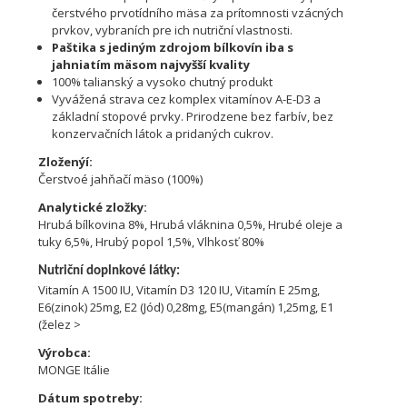
čerstvého prvotídního mäsa za prítomnosti vzácných
prvkov, vybraních pre ich nutriční vlastnosti.
Paštika s jediným zdrojom bílkovín iba s
jahniatím mäsom najvyšší kvality
100% talianský a vysoko chutný produkt
Vyvážená strava cez komplex vitamínov A-E-D3 a
základní stopové prvky. Prirodzene bez farbív, bez
konzervačních látok a pridaných cukrov.
Zloženýí:
Čerstvoé jahňačí mäso (100%)
Analytické zložky:
Hrubá bílkovina 8%, Hrubá vláknina 0,5%, Hrubé oleje a
tuky 6,5%, Hrubý popol 1,5%, Vlhkosť 80%
Nutriční doplnkové látky:
Vitamín A 1500 IU, Vitamín D3 120 IU, Vitamín E 25mg,
E6(zinok) 25mg, E2 (Jód) 0,28mg, E5(mangán) 1,25mg, E1
(želez >
Výrobca:
MONGE Itálie
Dátum spotreby: