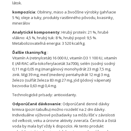
látok.
kompozícia:
Obilniny, mäso a živočíšne výrobky (jahňacie
5 %), oleje a tuky, produkty rastlinného pôvodu, kvasinky,
minerálov
Analytické komponenty:
Hrubý proteín: 21 %, hrubé
vlákno: 4,5 %, hrubý tuk: 8 %, hrubý popol: 9,5 %.
Metabolizovateľná energia: 3 520 kcal/kg.
Ďalšie tkaniny/kg
:
Vitamín A (retinylcetát) 16 000 IU, vitamín D3 1 100 IU, vitamín
E (All-RAC-alfa-tokoferylacetát 3a700i), selén (sodný sodný
0,11 mg) 0,05 mg (mangánový monohydrát 23 mg) 7,5 mg,
zink. Mg) 39 mg, meď (medený pentahydrát 12 mg) 3 mg,
železo (sulfát železa 83 mg) 27 mg, jód (jódový vápenatý
bezvodia 0,63 mg) 0,4 mg.
Technologické prísady: antioxidanty.
Odporúčané dávkovanie:
Odporúčané denné dávky
krmiva (pozri tabuľku) možno rozdeliť na 2 dni dávky.
Individuálne výživové požiadavky sa môžu líšiť v závislosti
od veľkosti, veku a úrovne aktivity zvieraťa. Čerstvá a čistá
voda by mala byť vždy k dispozícii. Ak tento produkt