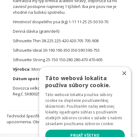
nahrádza iný typ krmiva a/alebo stravy, odporúča sa ho
zaviesť postupne najmenej 1 týždeň. Iba pre psov nie je
vhodné na ľudskú spotrebu.
Hmotnosť dospelého psa (kg) 1-11 11-25 25-50 50-70
Denná dávka (gram/deň)
Silhouette Thin 38-225 225-420 420-705 705-908
Silhouette Ideal 30-190 190-350 350-590 590-755
Silhouette Strong 25-150 150-280 280-470 470-605
Výrobca:
Mong Taliansko
×
Táto webová lokalita
Dátum spotreby:
Uvedené na balení
používa súbory cookie.
Dovozca veľkoobchodná Salač Borek 40 277 14 DHWS
Reg.č. SK800251-01
Táto webová lokalita používa súbory
cookie na zlepšenie používateľskej
skúsenosti. Používaním našej webovej
lokality vyjadrujete súhlas s používaním
Technické špecifikácie sa môžu zmeniť bez výslovného
všetkých súborov cookie v súlade s našimi
upozornenia. Obrázky majú len informatívny charakter.
zásadami používania súborov cookie.
PRIJAŤ VŠETKO