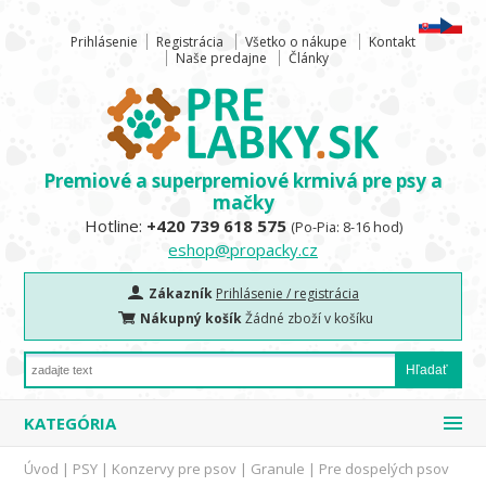
Prihlásenie
Registrácia
Všetko o nákupe
Kontakt
Naše predajne
Články
Premiové a superpremiové krmivá pre psy a
mačky
Hotline:
+420 739 618 575
(Po-Pia: 8-16 hod)
eshop@propacky.cz
Zákazník
Prihlásenie / registrácia
Nákupný košík
Žádné zboží v košíku
KATEGÓRIA
Úvod
|
PSY
|
Konzervy pre psov
|
Granule
|
Pre dospelých psov