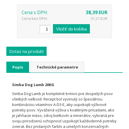
Cena s DPH:
38,39 EUR
Cena bez DPH:
31,21 EUR
Dotaz na produkt
Popis
Technické parametre
Simba Dog Lamb 20KG
Simba Dog Lamb je kompletné krmivo pre dospelých psov
všetkých veľkostí. Recept bol vyvinutý so špeciálnou
kombináciou vitamínov A-D3-E, aby uspokojili výživové
potreby psov. Vyvážená výživa s kvalitnými prísadami, ako
je jahňacie mäso, zdroj bielkovín a minerálov, vybraná pre
svoju prirodzenú schopnosť uspokojiť každodenné potreby
zvierat. Bez pridaných farbív a umelých konzervačných