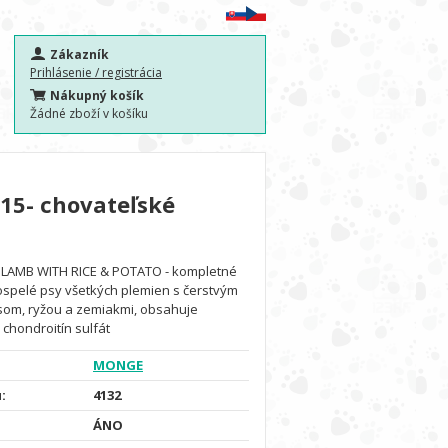
Zákazník
Prihlásenie / registrácia
Nákupný košík
Žádné zboží v košíku
15- chovateľské
AMB WITH RICE & POTATO - kompletné
ospelé psy všetkých plemien s čerstvým
om, ryžou a zemiakmi, obsahuje
chondroitín sulfát
MONGE
:
4132
ÁNO