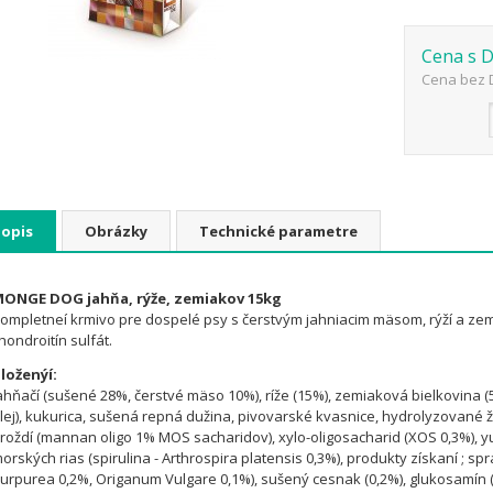
Cena s 
Cena bez 
Popis
Obrázky
Technické parametre
ONGE DOG jahňa, rýže, zemiakov 15kg
ompletneí krmivo pre dospelé psy s čerstvým jahniacim mäsom, rýží a ze
hondroitín sulfát.
loženýí:
ahňačí (sušené 28%, čerstvé mäso 10%), ríže (15%), zemiaková bielkovina (5%
lej), kukurica, sušená repná dužina, pivovarské kvasnice, hydrolyzované ži
roždí (mannan oligo 1% MOS sacharidov), xylo-oligosacharid (XOS 0,3%), yu
orských rias (spirulina - Arthrospira platensis 0,3%), produkty získaní ; sp
urpurea 0,2%, Origanum Vulgare 0,1%), sušený cesnak (0,2%), glukosamín (0