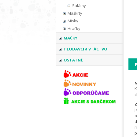
Salámy
Maškrty
Misky
Hračky
MAČKY
HLODAVCI a VTÁCTVO
OSTATNÉ
M
K
c
Z
J
o
d
m
p