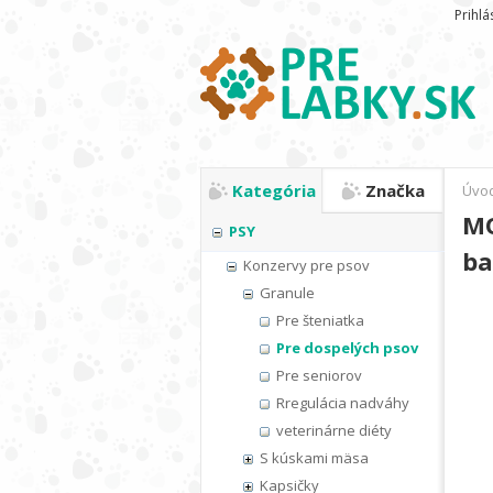
Prihlá
Kategória
Značka
Úvo
MO
PSY
ba
Konzervy pre psov
Granule
Pre šteniatka
Pre dospelých psov
Pre seniorov
Rregulácia nadváhy
veterinárne diéty
S kúskami mäsa
Kapsičky