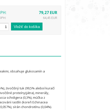
DPH:
79,27 EUR
DPH:
64,45 EUR
miakmi, obsahuje glukosamín a
), żivočišný tuk (99,5% aleboí kuračí
vočišné proteíny(játra), minerály,
cca schidigera (0,3%), múčka z
racování rastlín (koreň Echinacea
,057%), sírán chondroitínu (0,04%).