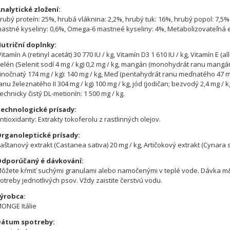
nalytické zložení:
rubý proteín: 25%, hrubá vláknina: 2,2%, hrubý tuk: 16%, hrubý popol: 7,5%
astné kyseliny: 0,6%, Omega-6 mastneé kyseliny: 4%, Metabolizovateľná en
utriční doplnky:
itamín A (retinyl acetát) 30 770 IU / kg, Vitamín D3 1 610 IU / kg, Vitamín E (al
elén (Selenit sodí 4 mg / kg) 0,2 mg / kg, mangán (monohydrát ranu mangánu
inočnatý 174 mg / kg): 140 mg / kg, Meď (pentahydrát ranu meďnatého 47 mg
anu železnatého II 304 mg / kg) 100 mg / kg, jód (jodičan; bezvodý 2,4 mg / kg)
echnicky čistý DL-metionín: 1 500 mg / kg.
echnologické prísady:
ntioxidanty: Extrakty tokoferolu z rastlinných olejov.
rganoleptické prísady:
aštanový extrakt (Castanea sativa) 20 mg / kg, Artičokový extrakt (Cynara s
dporúčaný é dávkování:
ôžete kŕmiť suchými granulami alebo namočenými v teplé vode. Dávka m&
otreby jednotlivých psov. Vždy zaistite čerstvú vodu.
ýrobca:
ONGE Itálie
átum spotreby: