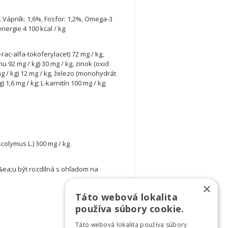
. Vápník: 1,6%, Fosfor: 1,2%, Omega-3
ergie 4 100 kcal / kg.
l-rac-alfa-tokoferylacet) 72 mg / kg,
 92 mg / kg) 30 mg / kg, zinok (oxid
 / kg) 12 mg / kg, železo (monohydrát
 1,6 mg / kg; L-karnitín 100 mg / kg;
colymus L.) 300 mg / kg.
ea;u být rozdílná s ohľadom na
×
Táto webová lokalita
používa súbory cookie.
Táto webová lokalita používa súbory