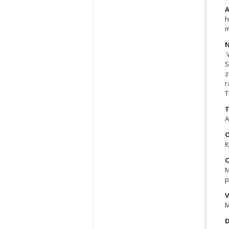
A
h
m
N
V
S
z
r
T
T
A
O
K
O
M
p
V
M
D