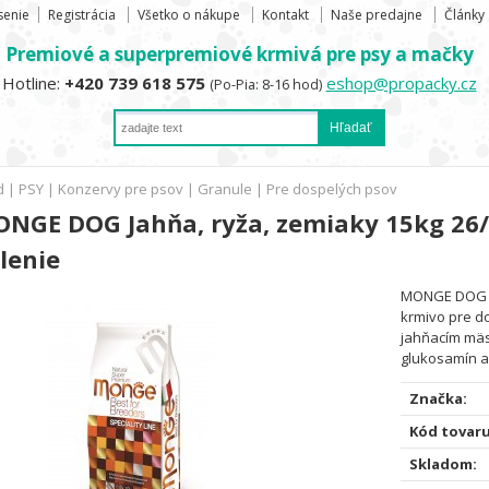
senie
Registrácia
Všetko o nákupe
Kontakt
Naše predajne
Články
Premiové a superpremiové krmivá pre psy a mačky
Hotline:
+420 739 618 575
eshop@propacky.cz
(Po-Pia: 8-16 hod)
d
|
PSY
|
Konzervy pre psov
|
Granule
|
Pre dospelých psov
NGE DOG Jahňa, ryža, zemiaky 15kg 26/
lenie
MONGE DOG L
krmivo pre d
jahňacím mäs
glukosamín a 
Značka:
Kód tovaru
Skladom: