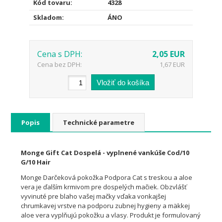
Kód tovaru:
4328
Skladom:
ÁNO
Cena s DPH:
2,05 EUR
Cena bez DPH:
1,67 EUR
Popis
Technické parametre
Monge Gift Cat Dospelá - vyplnené vankúše Cod/10
G/10 Hair
Monge Darčeková pokožka Podpora Cat s treskou a aloe
vera je ďalším krmivom pre dospelých mačiek. Obzvlášť
vyvinuté pre blaho vašej mačky vďaka vonkajšej
chrumkavej vrstve na podporu zubnej hygieny a mäkkej
aloe vera vyplňujú pokožku a vlasy. Produkt je formulovaný