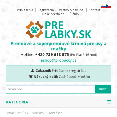
Prihlásenie
Registrácia
Všetko o nákupe
Kontakt
Naše predajne
Články
Premiové a superpremiové krmivá pre psy a
mačky
Hotline:
+420 739 618 575
(Po-Pia: 8-16 hod)
eshop@propacky.cz
Zákazník
Prihlásenie / registrácia
Nákupný košík
Žádné zboží v košíku
KATEGÓRIA
Úvod
|
MAČKY
|
Maškrty
|
Dentálne