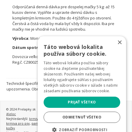
Odporúčaná denná dávka pre dospelej mačky 5 kg: až 15
kusov denne. Vyplňte a upravte dennú dávku s
kompletným krmivom. Použite do 4 týždňov po otvorení.
Čerstvá a čistá voda by mala byť vždy k dispozícii. Iba pre
mačky nie je vhodné na ľudskú spotrebu.
Výrobca:
Mong Taliansko
×
Táto webová lokalita
Dátum spotreby:
Pozri Cover
používa súbory cookie.
Dovozca veľkoobchodná Salač Borek 40 277 14 DHWS
Reg.č. CZ800251-01
Táto webová lokalita používa súbory
cookie na zlepšenie používateľskej
skúsenosti. Používaním našej webovej
lokality vyjadrujete súhlas s používaním
Technické špecifikácie sa môžu zmeniť bez výslovného
všetkých súborov cookie v súlade s našimi
upozornenia. Obrázky majú len informatívny charakter.
zásadami používania súborov cookie.
PRIJAŤ VŠETKO
© 2024 Prelapky.sk
iKeloc
ODMIETNUŤ VŠETKO
Nejhledanější:
krmivo pro psy
,
granule pro psy
,
nejlepší granule pro psy
,
krmiva pro psy
,
pamlsky pro psy
,
konzervy pro psy
,
krmivo a vitamíny pro
kočky
ZOBRAZIŤ PODROBNOSTI