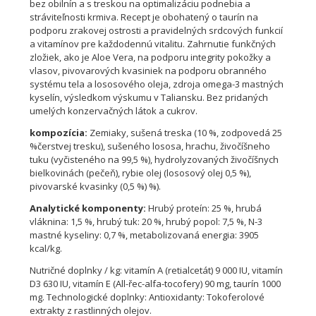
bez obilnín a s treskou na optimalizáciu podnebia a
stráviteľnosti krmiva. Recept je obohatený o taurín na
podporu zrakovej ostrosti a pravidelných srdcových funkcií
a vitamínov pre každodennú vitalitu. Zahrnutie funkčných
zložiek, ako je Aloe Vera, na podporu integrity pokožky a
vlasov, pivovarových kvasiniek na podporu obranného
systému tela a lososového oleja, zdroja omega-3 mastných
kyselín, výsledkom výskumu v Taliansku. Bez pridaných
umelých konzervačných látok a cukrov.
kompozícia:
Zemiaky, sušená treska (10 %, zodpovedá 25
%čerstvej tresku), sušeného lososa, hrachu, živočíšneho
tuku (vyčisteného na 99,5 %), hydrolyzovaných živočíšnych
bielkovinách (pečeň), rybie olej (lososový olej 0,5 %),
pivovarské kvasinky (0,5 %) %).
Analytické komponenty:
Hrubý proteín: 25 %, hrubá
vláknina: 1,5 %, hrubý tuk: 20 %, hrubý popol: 7,5 %, N-3
mastné kyseliny: 0,7 %, metabolizovaná energia: 3905
kcal/kg.
Nutričné doplnky / kg: vitamín A (retialcetát) 9 000 IU, vitamín
D3 630 IU, vitamín E (All-řec-alfa-tocofery) 90 mg, taurín 1000
mg. Technologické doplnky: Antioxidanty: Tokoferolové
extrakty z rastlinných olejov.