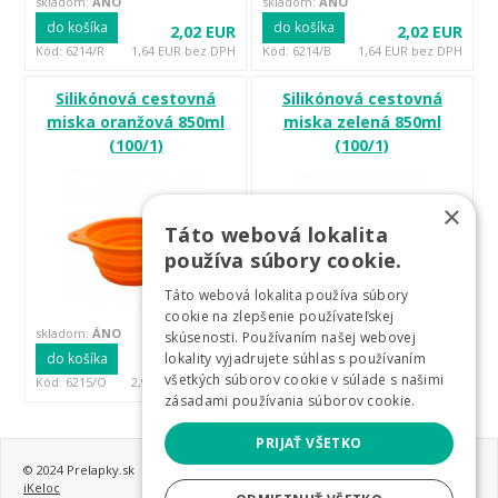
skladom:
ÁNO
skladom:
ÁNO
do košíka
do košíka
2,02 EUR
2,02 EUR
Kód: 6214/R
1,64 EUR bez DPH
Kód: 6214/B
1,64 EUR bez DPH
Silikónová cestovná
Silikónová cestovná
miska oranžová 850ml
miska zelená 850ml
(100/1)
(100/1)
×
Táto webová lokalita
používa súbory cookie.
Táto webová lokalita používa súbory
cookie na zlepšenie používateľskej
skladom:
ÁNO
skladom:
ÁNO
skúsenosti. Používaním našej webovej
do košíka
do košíka
lokality vyjadrujete súhlas s používaním
3,63 EUR
3,63 EUR
všetkých súborov cookie v súlade s našimi
Kód: 6215/O
2,95 EUR bez DPH
Kód: 6215/G
2,95 EUR bez DPH
zásadami používania súborov cookie.
PRIJAŤ VŠETKO
© 2024 Prelapky.sk
iKeloc