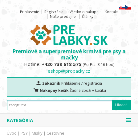
Prihlásenie
Registrácia
Všetko o nákupe
Kontakt
Naše predajne
Články
Premiové a superpremiové krmivá pre psy a
mačky
Hotline:
+420 739 618 575
(Po-Pia: 8-16 hod)
eshop@propacky.cz
Zákazník
Prihlásenie / registrácia
Nákupný košík
Žádné zboží v košíku
KATEGÓRIA
Úvod
|
PSY
|
Misky
|
Cestovne