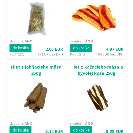
skladom:
ÁNO
skladom:
ÁNO
do košíka
do košíka
2,05 EUR
4,97 EUR
Kód: 0220
1,67 EUR bez DPH
Kód: 2942
4,04 EUR bez DPH
Filet z jahňacieho mäsa
Filet z kačacieho mäsa a
250g
byvolej kože 250g
skladom:
ÁNO
skladom:
ÁNO
do košíka
do košíka
5,14 EUR
5,23 EUR