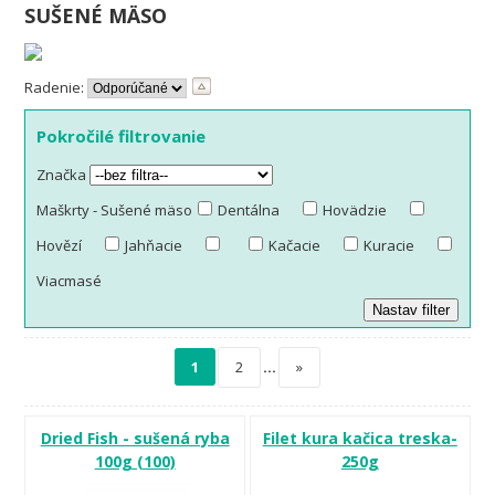
SUŠENÉ MÄSO
Radenie:
Pokročilé filtrovanie
Značka
Maškrty - Sušené mäso
Dentálna
Hovädzie
Hovězí
Jahňacie
Kačacie
Kuracie
Viacmasé
1
2
…
»
Dried Fish - sušená ryba
Filet kura kačica treska-
100g (100)
250g