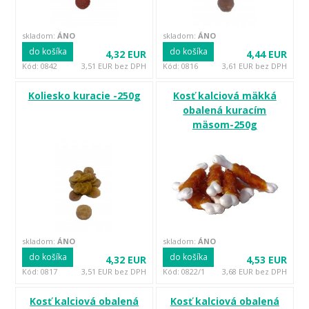
skladom:
ÁNO
skladom:
ÁNO
do košíka
do košíka
4,32 EUR
4,44 EUR
Kód: 0842
3,51 EUR bez DPH
Kód: 0816
3,61 EUR bez DPH
Koliesko kuracie -250g
Kosť kalciová mäkká
obalená kuracím
mäsom-250g
skladom:
ÁNO
skladom:
ÁNO
do košíka
do košíka
4,32 EUR
4,53 EUR
Kód: 0817
3,51 EUR bez DPH
Kód: 0822/1
3,68 EUR bez DPH
Kosť kalciová obalená
Kosť kalciová obalená