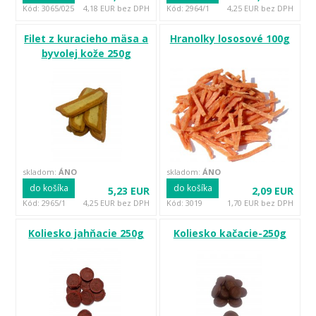
Kód: 3065/025
4,18 EUR bez DPH
Kód: 2964/1
4,25 EUR bez DPH
Filet z kuracieho mäsa a
Hranolky lososové 100g
byvolej kože 250g
skladom:
ÁNO
skladom:
ÁNO
do košíka
do košíka
5,23 EUR
2,09 EUR
Kód: 2965/1
4,25 EUR bez DPH
Kód: 3019
1,70 EUR bez DPH
Koliesko jahňacie 250g
Koliesko kačacie-250g