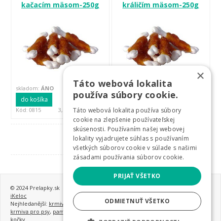
kačacím mäsom-250g
králičím mäsom-250g
×
Táto webová lokalita
skladom:
ÁNO
skladom:
ÁNO
používa súbory cookie.
do košíka
do košíka
4,53 EUR
4,75 EUR
Kód: 0815
3,68 EUR bez DPH
Kód: 2978
3,86 EUR bez DPH
Táto webová lokalita používa súbory
cookie na zlepšenie používateľskej
skúsenosti. Používaním našej webovej
1
2
…
»
lokality vyjadrujete súhlas s používaním
všetkých súborov cookie v súlade s našimi
zásadami používania súborov cookie.
PRIJAŤ VŠETKO
© 2024 Prelapky.sk
iKeloc
ODMIETNUŤ VŠETKO
Nejhledanější:
krmivo pro psy
,
granule pro psy
,
nejlepší granule pro psy
,
krmiva pro psy
,
pamlsky pro psy
,
konzervy pro psy
,
krmivo a vitamíny pro
kočky