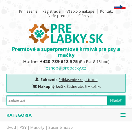
Prihlásenie
Registrácia
Všetko o nákupe
Kontakt
Naše predajne
Články
Premiové a superpremiové krmivá pre psy a
mačky
Hotline:
+420 739 618 575
(Po-Pia: 8-16 hod)
eshop@propacky.cz
Zákazník
Prihlásenie / registrácia
Nákupný košík
Žádné zboží v košíku
KATEGÓRIA
Úvod
|
PSY
|
Maškrty
|
Sušené mäso