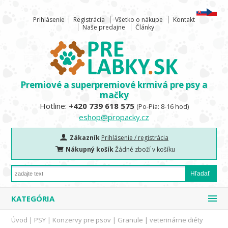
Prihlásenie
Registrácia
Všetko o nákupe
Kontakt
Naše predajne
Články
Premiové a superpremiové krmivá pre psy a
mačky
Hotline:
+420 739 618 575
(Po-Pia: 8-16 hod)
eshop@propacky.cz
Zákazník
Prihlásenie / registrácia
Nákupný košík
Žádné zboží v košíku
KATEGÓRIA
Úvod
|
PSY
|
Konzervy pre psov
|
Granule
|
veterinárne diéty