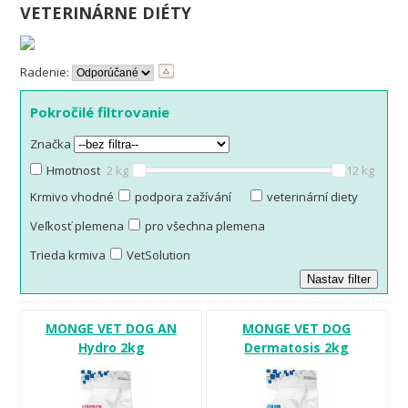
VETERINÁRNE DIÉTY
Radenie:
Pokročilé filtrovanie
Značka
Hmotnosť balenia
2 kg
12 kg
Krmivo vhodné
podpora zažívání
veterinární diety
Veľkosť plemena
pro všechna plemena
Trieda krmiva
VetSolution
MONGE VET DOG AN
MONGE VET DOG
Hydro 2kg
Dermatosis 2kg