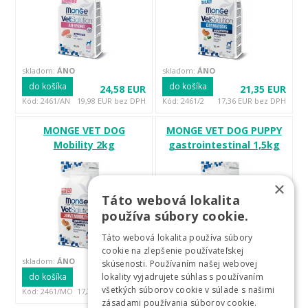
skladom:
ÁNO
skladom:
ÁNO
do košíka
do košíka
24,58 EUR
21,35 EUR
Kód: 2461/AN
19,98 EUR bez DPH
Kód: 2461/2
17,36 EUR bez DPH
MONGE VET DOG
MONGE VET DOG PUPPY
Mobility 2kg
gastrointestinal 1,5kg
×
Táto webová lokalita
používa súbory cookie.
Táto webová lokalita používa súbory
cookie na zlepšenie používateľskej
skladom:
ÁNO
skladom:
ÁNO
skúsenosti. Používaním našej webovej
do košíka
do košíka
lokality vyjadrujete súhlas s používaním
21,35 EUR
16,08 EUR
všetkých súborov cookie v súlade s našimi
Kód: 2461/MO
17,36 EUR bez DPH
Kód: 2460/1,5
13,07 EUR bez DPH
zásadami používania súborov cookie.