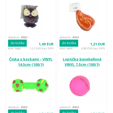
skladom:
ÁNO
skladom:
ÁNO
do košíka
do košíka
1,49 EUR
1,21 EUR
Kód: 6680
1,21 EUR bez DPH
Kód: 6404
0,98 EUR bez DPH
Činka s kockami - VINYL
Loptička baseballová
14.5cm (100/1)
VINYL 7.5cm (100/1)
skladom:
ÁNO
skladom:
ÁNO
do košíka
do košíka