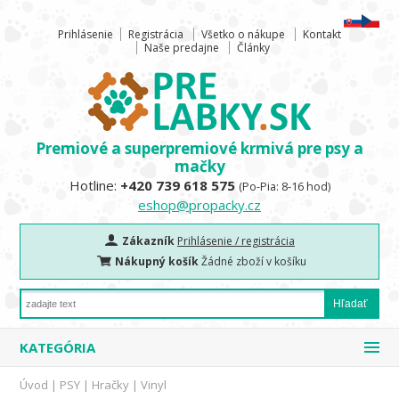
Prihlásenie
Registrácia
Všetko o nákupe
Kontakt
Naše predajne
Články
Premiové a superpremiové krmivá pre psy a
mačky
Hotline:
+420 739 618 575
(Po-Pia: 8-16 hod)
eshop@propacky.cz
Zákazník
Prihlásenie / registrácia
Nákupný košík
Žádné zboží v košíku
KATEGÓRIA
Úvod
|
PSY
|
Hračky
|
Vinyl