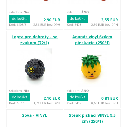
skladom:
Nie
skladom:
ÁNO
do košíka
do košíka
2,90 EUR
3,55 EUR
Kód: 6403/S
2,36 EUR bez DPH
Kód: 6403
2,89 EUR bez DPH
Lopta pre dobroty - so
Ananás vinyl 6x6cm
zvukom (72/1)
pieskacie (250/1)
skladom:
Nie
skladom:
ÁNO
do košíka
do košíka
2,10 EUR
0,81 EUR
Kód: 6677
1,71 EUR bez DPH
Kód: 6407
0,66 EUR bez DPH
Sova - VINYL
Steak pískací VINYL 9,5
cm (250/1)