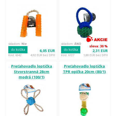
skladom:
Nie
skladom:
ÁNO
sleva: 30 %
do košíka
do košíka
6,05 EUR
2,31 EUR
Kód: 6042
4,92 EUR bez DPH
Kód: 6727
1,88 EUR bez DPH
Preťahovadlo loptička
Preťahovadlo loptička
štvorstranná 28cm
TPR opička 20cm (80/1)
modrá (100/1)