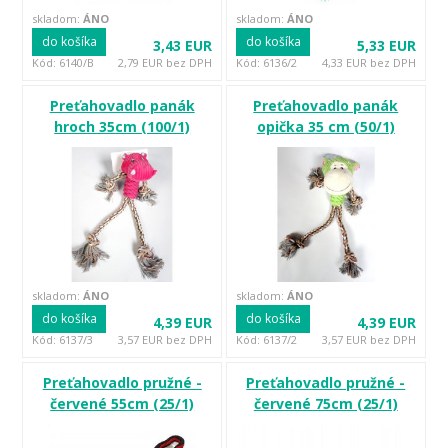
skladom:
ÁNO
skladom:
ÁNO
do košíka
do košíka
3,43 EUR
5,33 EUR
Kód: 6140/B
2,79 EUR bez DPH
Kód: 6136/2
4,33 EUR bez DPH
Preťahovadlo panák
Preťahovadlo panák
hroch 35cm (100/1)
opička 35 cm (50/1)
skladom:
ÁNO
skladom:
ÁNO
do košíka
do košíka
4,39 EUR
4,39 EUR
Kód: 6137/3
3,57 EUR bez DPH
Kód: 6137/2
3,57 EUR bez DPH
Preťahovadlo pružné -
Preťahovadlo pružné -
červené 55cm (25/1)
červené 75cm (25/1)