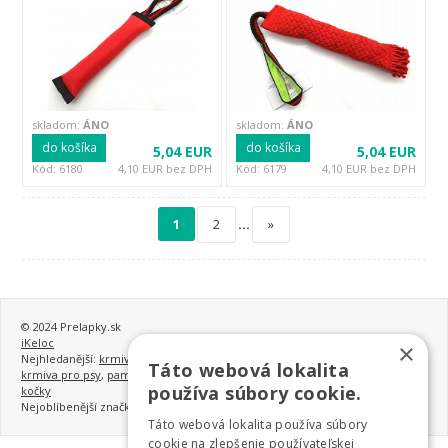
skladom:
ÁNO
skladom:
ÁNO
do košíka
do košíka
5,04 EUR
5,04 EUR
Kód: 6180
4,10 EUR bez DPH
Kód: 6179
4,10 EUR bez DPH
1
2
…
»
© 2024 Prelapky.sk
iKeloc
×
Nejhledanější:
krmivo pro psy
,
granule pro psy
,
nejlepší granule pro psy
,
Táto webová lokalita
krmiva pro psy
,
pamlsky pro psy
,
konzervy pro psy
,
krmivo a vitamíny pro
používa súbory cookie.
kočky
Nejoblíbenější značky:
Monge
,
Gemon
,
Earthborn Holistic
,
hračky pro psy
Táto webová lokalita používa súbory
cookie na zlepšenie používateľskej