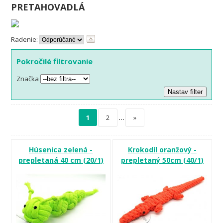
PRETAHOVADLÁ
Radenie:
Pokročilé filtrovanie
Značka
1
2
…
»
Húsenica zelená -
Krokodíl oranžový -
prepletaná 40 cm (20/1)
prepletaný 50cm (40/1)