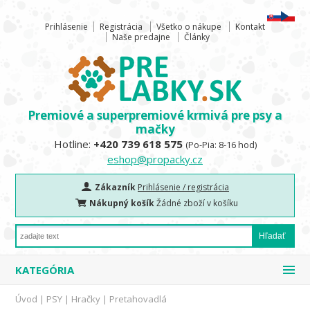
Prihlásenie
Registrácia
Všetko o nákupe
Kontakt
Naše predajne
Články
Premiové a superpremiové krmivá pre psy a
mačky
Hotline:
+420 739 618 575
(Po-Pia: 8-16 hod)
eshop@propacky.cz
Zákazník
Prihlásenie / registrácia
Nákupný košík
Žádné zboží v košíku
KATEGÓRIA
Úvod
|
PSY
|
Hračky
|
Pretahovadlá