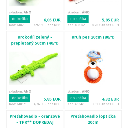
skladom:
ÁNO
skladom:
ÁNO
do košíka
do košíka
6,05 EUR
5,85 EUR
Kód: 6182
4,92 EUR bez DPH
Kód: 6181/2
4,76 EUR bez DPH
Krokodíl zelený -
Kruh pes 20cm (80/1)
prepletaný 50cm (40/1)
skladom:
ÁNO
skladom:
ÁNO
do košíka
do košíka
5,85 EUR
4,32 EUR
Kód: 6181/1
4,76 EUR bez DPH
Kód: 6134/1
3,51 EUR bez DPH
Preťahovadlo - oranžové
Preťahovadlo loptička
- TPR** DOPREDAJ
20cm