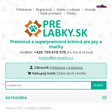
Prihlásenie
Registrácia
Všetko o nákupe
Kontakt
Naše predajne
Články
Premiové a superpremiové krmivá pre psy a
mačky
Hotline:
+420 739 618 575
(Po-Pia: 8-16 hod)
eshop@propacky.cz
Zákazník
Prihlásenie / registrácia
Nákupný košík
Žádné zboží v košíku
KATEGÓRIA
Úvod
|
PSY
|
Hračky
|
Plyšové