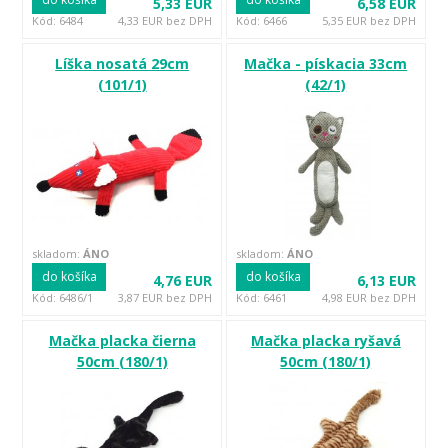
5,33 EUR
6,58 EUR
Kód: 6484
4,33 EUR bez DPH
Kód: 6466
5,35 EUR bez DPH
Líška nosatá 29cm
Mačka - pískacia 33cm
(101/1)
(42/1)
skladom:
ÁNO
skladom:
ÁNO
do košíka
do košíka
4,76 EUR
6,13 EUR
Kód: 6486/1
3,87 EUR bez DPH
Kód: 6461
4,98 EUR bez DPH
Mačka placka čierna
Mačka placka ryšavá
50cm (180/1)
50cm (180/1)