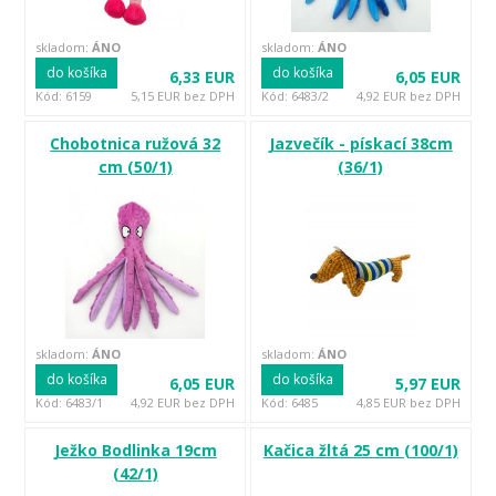
skladom:
ÁNO
skladom:
ÁNO
do košíka
do košíka
6,33 EUR
6,05 EUR
Kód: 6159
5,15 EUR bez DPH
Kód: 6483/2
4,92 EUR bez DPH
Chobotnica ružová 32
Jazvečík - pískací 38cm
cm (50/1)
(36/1)
skladom:
ÁNO
skladom:
ÁNO
do košíka
do košíka
6,05 EUR
5,97 EUR
Kód: 6483/1
4,92 EUR bez DPH
Kód: 6485
4,85 EUR bez DPH
Ježko Bodlinka 19cm
Kačica žltá 25 cm (100/1)
(42/1)