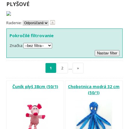
PLYŠOVÉ
Radenie:
Pokročilé filtrovanie
Značka
1
2
…
»
Čuník plyš 38cm (50/1)
Chobotnica modrá 32 cm
(50/1)