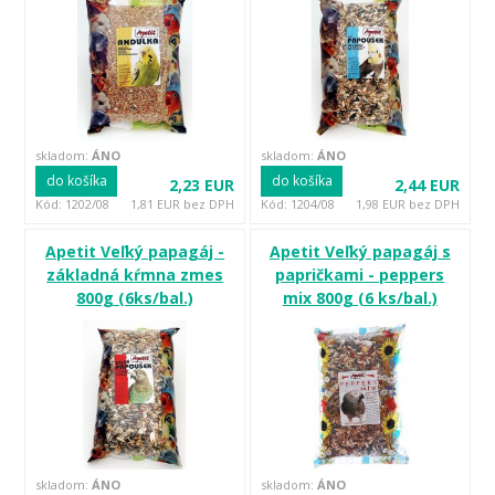
skladom:
ÁNO
skladom:
ÁNO
do košíka
do košíka
2,23 EUR
2,44 EUR
Kód: 1202/08
1,81 EUR bez DPH
Kód: 1204/08
1,98 EUR bez DPH
Apetit Veľký papagáj -
Apetit Veľký papagáj s
základná kŕmna zmes
papričkami - peppers
800g (6ks/bal.)
mix 800g (6 ks/bal.)
skladom:
ÁNO
skladom:
ÁNO