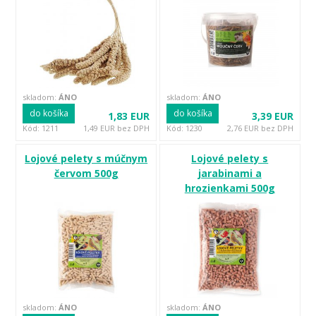
skladom:
ÁNO
skladom:
ÁNO
do košíka
do košíka
1,83 EUR
3,39 EUR
Kód: 1211
1,49 EUR bez DPH
Kód: 1230
2,76 EUR bez DPH
Lojové pelety s múčnym
Lojové pelety s
červom 500g
jarabinami a
hrozienkami 500g
skladom:
ÁNO
skladom:
ÁNO