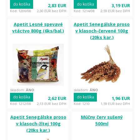
do košíka
do košíka
2,83 EUR
3,19 EUR
Kód: 1206/08
2,30 EUR bez DPH
Kód: 1214/08
2,59 EUR bez DPH
Apetit Lesné spevavé
Apetit Senegálske proso
vtáctvo 800g (6ks/bal.)
v klasoch-červené 100g
(20ks kar.)
skladom:
ÁNO
skladom:
ÁNO
do košíka
do košíka
2,62 EUR
1,96 EUR
Kód: 1212/08
2,13 EUR bez DPH
Kód: 1210
1,59 EUR bez DPH
Apetit Senegálske proso
Múčny červ sušený
v klasoch-žltej 100g
500ml
(20ks kar.)