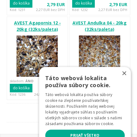
do košíka
do košíka
2,79 EUR
2,79 EUR
Kód: 1231
2,27 EUR bez DPH
Kód: 1232
2,27 EUR bez DPH
AVEST Agapornis 12 -
AVEST Andulka 04 - 20kg
20kg (32ks/paleta)
(32ks/paleta)
×
Táto webová lokalita
skladom:
ÁNO
skladom:
ÁNO
používa súbory cookie.
do košíka
do košíka
30,59 EUR
22,45 EUR
Kód: 1236
24,87 EUR bez DPH
Kód: 1233
18,25 EUR bez DPH
Táto webová lokalita používa súbory
cookie na zlepšenie používateľskej
skúsenosti. Používaním našej webovej
1
2
…
»
lokality vyjadrujete súhlas s používaním
všetkých súborov cookie v súlade s našimi
zásadami používania súborov cookie.
PRIJAŤ VŠETKO