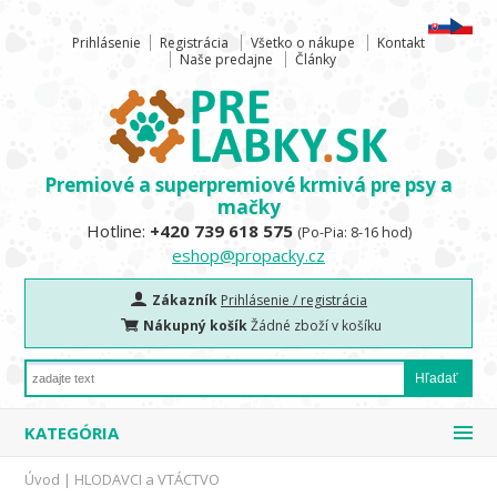
Prihlásenie
Registrácia
Všetko o nákupe
Kontakt
Naše predajne
Články
Premiové a superpremiové krmivá pre psy a
mačky
Hotline:
+420 739 618 575
(Po-Pia: 8-16 hod)
eshop@propacky.cz
Zákazník
Prihlásenie / registrácia
Nákupný košík
Žádné zboží v košíku
KATEGÓRIA
Úvod
|
HLODAVCI a VTÁCTVO