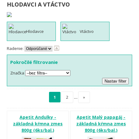
HLODAVCI A VTÁCTVO
Hlodavce
Vtáctvo
Radenie:
Pokročilé filtrovanie
Značka
1
2
…
»
Apetit Andulky -
Apetit Malý papagáj -
základná kŕmna zmes
základná kŕmna zmes
800g (6ks/bal.)
800g (6ks/bal.)