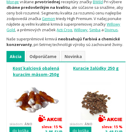
Monge
vrátane
prvotriednej
receptúry značky
BWild
Pri výbere
dbáme predovšetkým na kvalitu
, ale súčasne sa snažíme, aby
ceny boli rozumné. Segmentu kvalita za rozumnú cenu najlepšie
zodpovedá značka
Gemon
triedy High Premium. V našej ponuke
nájdete aj veľmi kvalitné krmivá superpremiovej značky
Willowy
Gold
, a prémiových značiek
Acti Croq
,
Willowy
,
Simba
a
Divinus
.
Naše superprémiové krmivá
neobsahujú farbivá a chemické
konzervanty
, pri šetrnej technológii výroby sú zachované živiny.
Akcia
Odporúčame
Novinka
Kosť kalciová obalená
Kuracie žalúdky 250 g
kuracím mäsom-250g
skladom:
ÁNO
skladom:
ÁNO
sleva: 15 %
sleva: 15 %
do košíka
do košíka
3,85 EUR
3,48 EUR