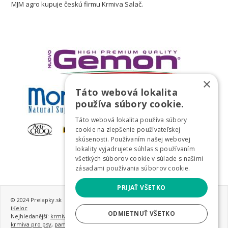
MJM agro kupuje českú firmu Krmiva Salač.
×
Táto webová lokalita
používa súbory cookie.
Táto webová lokalita používa súbory
cookie na zlepšenie používateľskej
skúsenosti. Používaním našej webovej
lokality vyjadrujete súhlas s používaním
všetkých súborov cookie v súlade s našimi
zásadami používania súborov cookie.
PRIJAŤ VŠETKO
© 2024 Prelapky.sk
iKeloc
ODMIETNUŤ VŠETKO
Nejhledanější:
krmivo pro psy
,
granule pro psy
,
nejlepší granule pro psy
,
krmiva pro psy
,
pamlsky pro psy
,
konzervy pro psy
,
krmivo a vitamíny pro