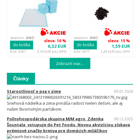
skladom:
ÁNO
skladom:
ÁNO
sleva: 10 %
sleva: 15 %
do košíka
do košíka
6,32 EUR
1,59 EUR
Kód: 0307
5,14 EUR bez DPH
Kód: 0971
1,29 EUR bez DPH
Zobraziť viac…
Články
Starostlivosť o psa v zime
09.01.2026
Snehová nádielka a zima prináša radosť nielen deťom, ale aj
našim štvornohým parťákom.
Poľnohospodárska skupina MJM agro, Zdenka
08.12.2025
Šoustala, vstupuje do Pet foodu. Novou akvizíciou získava
prémiové značky krmiva pre domácich miláčikov