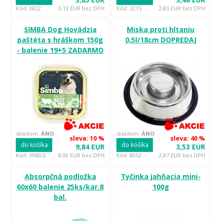
Kód: 0822
3,13 EUR bez DPH
Kód: 3215
2,83 EUR bez DPH
SIMBA Dog Hovädzia
Miska proti hltaniu
paštéta s hráškom 150g
0,5l/18cm DOPREDAJ
- balenie 19+5 ZADARMO
skladom:
ÁNO
skladom:
ÁNO
sleva: 10 %
sleva: 40 %
do košíka
do košíka
9,84 EUR
3,53 EUR
Kód: 3960/2
8,00 EUR bez DPH
Kód: 8052
2,87 EUR bez DPH
Absorpčná podložka
Tyčinka jahňacia mini-
60x60 balenie 25ks/kar.8
100g
bal.